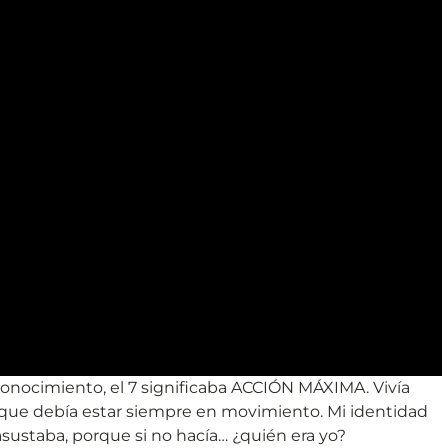
onocimiento, el 7 significaba ACCIÓN MÁXIMA. Vivía
y que debía estar siempre en movimiento. Mi identidad
sustaba, porque si no hacía… ¿quién era yo?