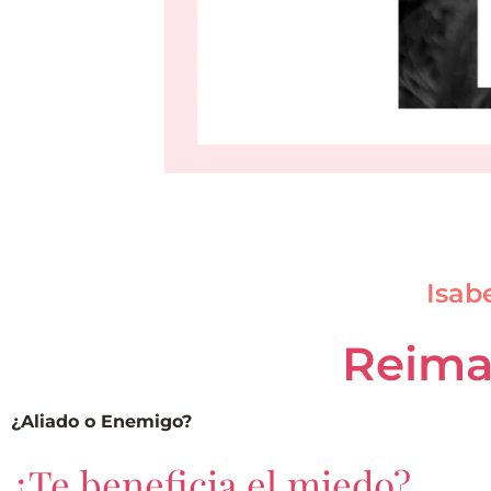
Isab
Reima
¿Aliado o Enemigo?
¿Te beneficia el miedo?