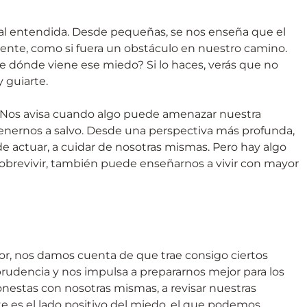
l entendida. Desde pequeñas, se nos enseña que el
nte, como si fuera un obstáculo en nuestro camino.
e dónde viene ese miedo? Si lo haces, verás que no
y guiarte.
. Nos avisa cuando algo puede amenazar nuestra
ntenernos a salvo. Desde una perspectiva más profunda,
 de actuar, a cuidar de nosotras mismas. Pero hay algo
sobrevivir, también puede enseñarnos a vivir con mayor
r, nos damos cuenta de que trae consigo ciertos
prudencia y nos impulsa a prepararnos mejor para los
honestas con nosotras mismas, a revisar nuestras
e es el lado positivo del miedo, el que podemos