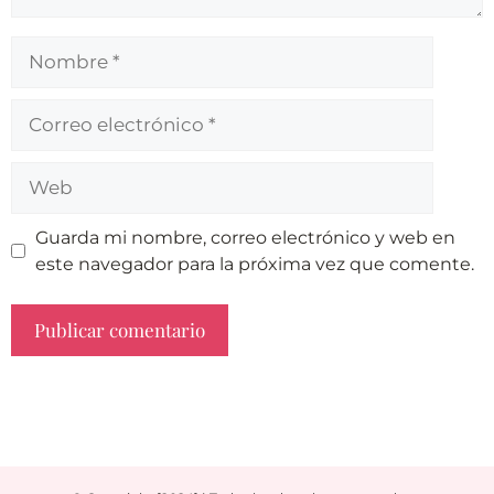
Guarda mi nombre, correo electrónico y web en
este navegador para la próxima vez que comente.
A
l
t
e
r