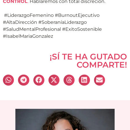
CONTROL
.
Hablaremos con total discreción.
#LiderazgoFemenino #BurnoutEjecutivo
#AltaDirección #SoberaníaLiderazgo
#SaludMentalProfesional #ExitoSostenible
#IsabelMariaGonzalez
¡SÍ TE HA GUTADO
COMPARTE!