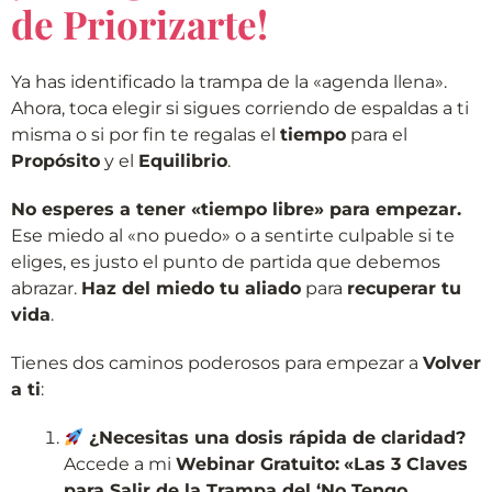
de Priorizarte!
Ya has identificado la trampa de la «agenda llena».
Ahora, toca elegir si sigues corriendo de espaldas a ti
misma o si por fin te regalas el
tiempo
para el
Propósito
y el
Equilibrio
.
No esperes a tener «tiempo libre» para empezar.
Ese miedo al «no puedo» o a sentirte culpable si te
eliges, es justo el punto de partida que debemos
abrazar.
Haz del miedo tu aliado
para
recuperar tu
vida
.
Tienes dos caminos poderosos para empezar a
Volver
a ti
:
¿Necesitas una dosis rápida de claridad?
Accede a mi
Webinar Gratuito:
«Las 3 Claves
para Salir de la Trampa del ‘No Tengo