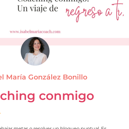
el María González Bonillo
ching conmigo
abajar metas o resolver un bloqueo puntual. Es