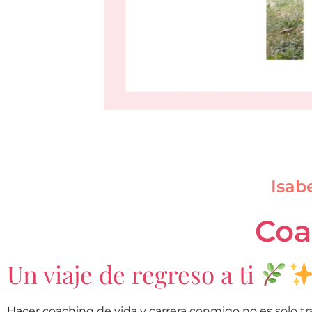
Isab
Coa
Un viaje de regreso a ti
Hacer coaching de vida y carrera conmigo no es solo tr