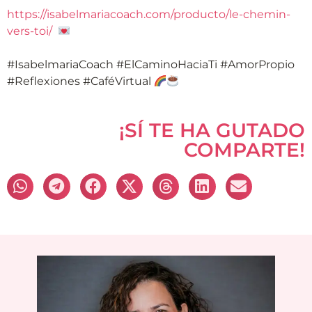
https://isabelmariacoach.com/producto/le-chemin-
vers-toi/
#IsabelmariaCoach #ElCaminoHaciaTi #AmorPropio
#Reflexiones #CaféVirtual
¡SÍ TE HA GUTADO
COMPARTE!