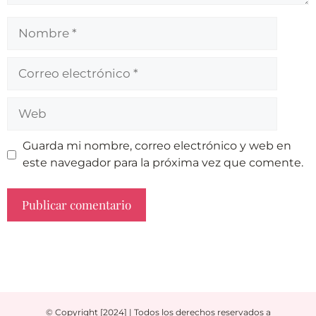
Guarda mi nombre, correo electrónico y web en
este navegador para la próxima vez que comente.
A
l
t
e
r
© Copyright [2024] | Todos los derechos reservados a